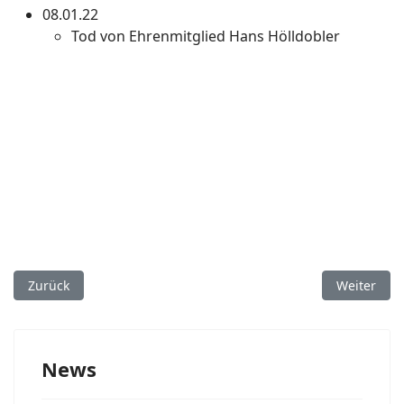
08.01.22
Tod von Ehrenmitglied Hans Hölldobler
Vorheriger Beitrag: Aus der Chronik: Zwei- und Mehrtagesfah
Nächster B
Zurück
Weiter
News