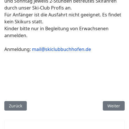
und Sonntag jeweils 2-Stunden betreutes Skifahren
durch unser Ski-Club Profis an.
Für Anfänger ist die Ausfahrt nicht geeignet. Es findet
kein Skikurs statt.
Kinder bitte nur in Begleitung von Erwachsenen
anmelden.
Anmeldung:
mail@skiclubbuchhofen.de
Vorheriger Beitrag: Skiprogramm 2025/26 als Download verfü
Nächster B
Zurück
Weiter