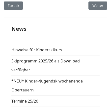
Vorheriger Beitrag: Termine 25/26
Nächster B
Zurück
Weiter
News
Hinweise für Kinderskikurs
Skiprogramm 2025/26 als Download
verfügbar.
*NEU* Kinder-/Jugendskiwochenende
Obertauern
Termine 25/26